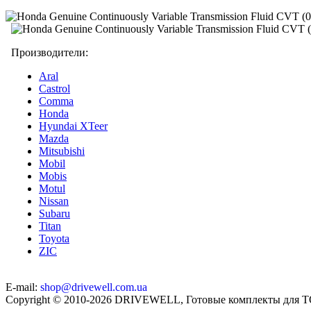
Производители:
Aral
Castrol
Comma
Honda
Hyundai XTeer
Mazda
Mitsubishi
Mobil
Mobis
Motul
Nissan
Subaru
Titan
Toyota
ZIC
E-mail:
shop@drivewell.com.ua
Copyright © 2010-2026 DRIVEWELL, Готовые комплекты для 