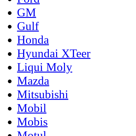
GM
Gulf
Honda
Hyundai XTeer
Liqui Moly
Mazda
Mitsubishi
Mobil
Mobis
Motul