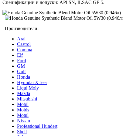
Спецификации и допуски: API SN, ILSAC GF-5.
Производители:
Aral
Castrol
Comma
Elf
Ford
GM
Gulf
Honda
Hyundai XTeer
Liqui Moly
Mazda
Mitsubishi
Mobil
Mobis
Motul
Nissan
Professional Hundert
Shell