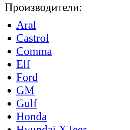
Производители:
Aral
Castrol
Comma
Elf
Ford
GM
Gulf
Honda
Hyundai XTeer