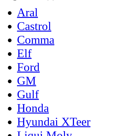
Aral
Castrol
Comma
Elf
Ford
GM
Gulf
Honda
Hyundai XTeer
Liqui Moly