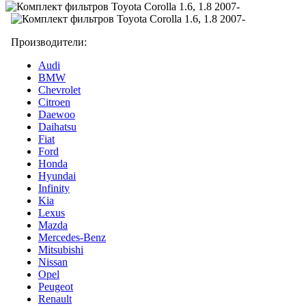
Производители:
Audi
BMW
Chevrolet
Citroen
Daewoo
Daihatsu
Fiat
Ford
Honda
Hyundai
Infinity
Kia
Lexus
Mazda
Mercedes-Benz
Mitsubishi
Nissan
Opel
Peugeot
Renault