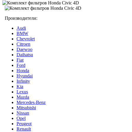
Производители:
Audi
BMW
Chevrolet
Citroen
Daewoo
Daihatsu
Fiat
Ford
Honda
Hyundai
Infinity
Kia
Lexus
Mazda
Mercedes-Benz
Mitsubishi
Nissan
Opel
Peugeot
Renault