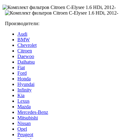
Производители:
Audi
BMW
Chevrolet
Citroen
Daewoo
Daihatsu
Fiat
Ford
Honda
Hyundai
Infinity
Kia
Lexus
Mazda
Mercedes-Benz
Mitsubishi
Nissan
Opel
Peugeot