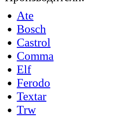
Ate
Bosch
Castrol
Comma
Elf
Ferodo
Textar
Trw